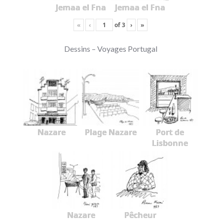
Jemaa el Fna
Jemaa el Fna
«
‹
of
3
›
»
Dessins – Voyages Portugal
Nazare
Plage Nazare
Port de
Lisbonne
Nazare
Pêcheur