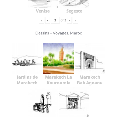
Venise
Segeste
«
‹
of
3
›
»
Dessins – Voyages, Maroc
Jardins de
Marakech La
Marakech
Marakech
Koutoumia
Bab Agnaou