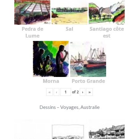
Pedra de
Sal
Santiago côte
Lume
est
Morna
Porto Grande
«
‹
of
2
›
»
Dessins – Voyages, Australie