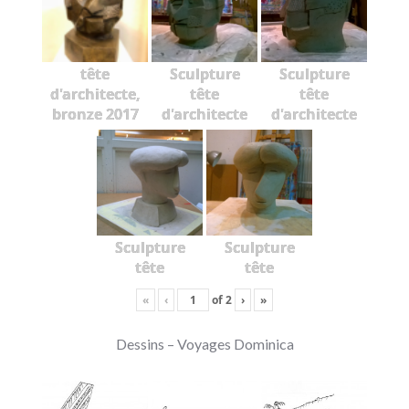
tête
Sculpture
Sculpture
d'architecte,
tête
tête
bronze 2017
d'architecte
d'architecte
Sculpture
Sculpture
tête
tête
«
‹
of
2
›
»
Dessins – Voyages Dominica