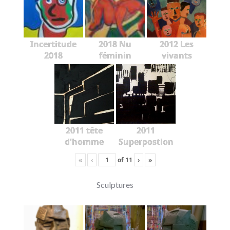
Incertitude
2018 Nu
2012 Les
2018
féminin
vivants
2011 tête
2011
d'homme
Superpostion
«
‹
of
11
›
»
Sculptures