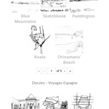
Blue
Sketchbook
Paddington
Mountains
Koala
Chinamans'
Beach
«
‹
of
5
›
»
Dessins – Voyages Espagne