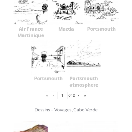
Air France
Mazda
Portsmouth
Martinique
Portsmouth
Portsmouth
atmosphere
«
‹
of
2
›
»
Dessins – Voyages, Cabo Verde