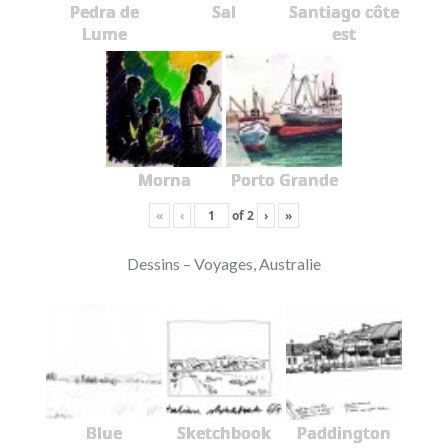
Pedra de
Sal
Santiago côte
Lume
est
Morna
Porto Grande
«
‹
of
2
›
»
Dessins – Voyages, Australie
Blue
Sketchbook
Paddington