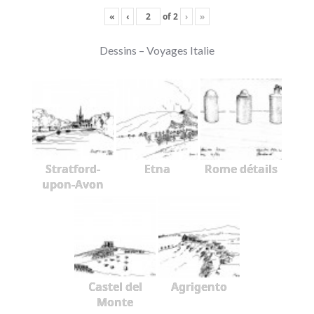
«
‹
of
2
›
»
Dessins – Voyages Italie
Stratford-
Etna
Rome détails
upon-Avon
Castel del
Agrigento
Monte