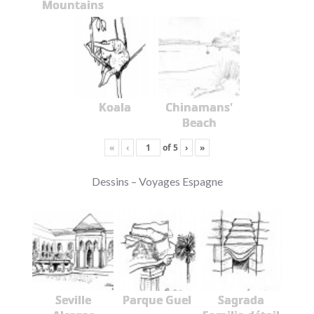
Mountains
Koala
Chinamans'
Beach
«
‹
of
5
›
»
Dessins – Voyages Espagne
Seville
Parque Guel
Sagrada