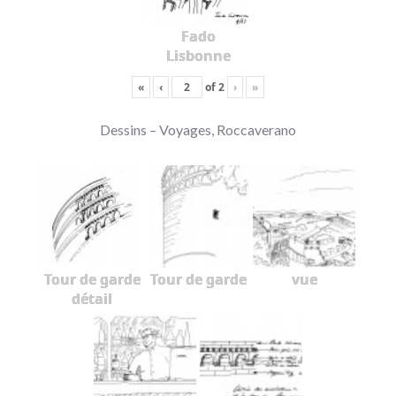
Fado
Lisbonne
«
‹
of
2
›
»
Dessins – Voyages, Roccaverano
Tour de garde
Tour de garde
vue
détail