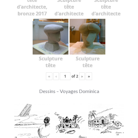
d'architecte,
tête
tête
bronze 2017
d'architecte
d'architecte
Sculpture
Sculpture
tête
tête
«
‹
of
2
›
»
Dessins – Voyages Dominica