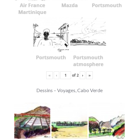
Air France
Mazda
Portsmouth
Martinique
Portsmouth
Portsmouth
atmosphere
«
‹
of
2
›
»
Dessins – Voyages, Cabo Verde