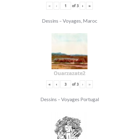
«
‹
of
3
›
»
Dessins – Voyages, Maroc
Ouarzazate2
«
‹
of
3
›
»
Dessins – Voyages Portugal