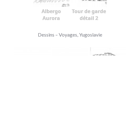
Albergo
Tour de garde
Aurora
détail 2
Dessins – Voyages, Yugoslavie
Côte dalmate
Montenegro
Rochers
erodés
Dubrovnik
Krk