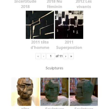
Incertitude
2018 Nu
2012 Les
2018
féminin
vivants
2011 tête
2011
d'homme
Superpostion
«
‹
of
11
›
»
Sculptures
tête
Sculpture
Sculpture