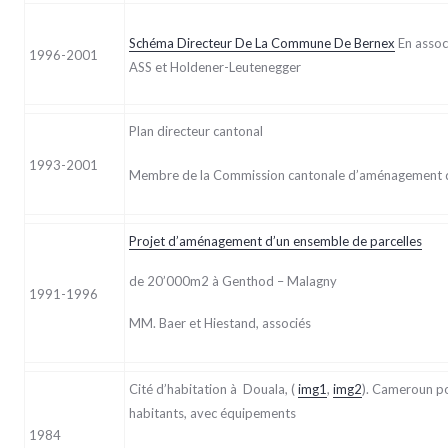
Schéma Directeur De La Commune De Bernex
En assoc
1996-2001
ASS et Holdener-Leutenegger
Plan directeur cantonal
1993-2001
Membre de la Commission cantonale d’aménagement du
Projet d’aménagement d’un ensemble de parcelles
de 20’000m2 à Genthod – Malagny
1991-1996
MM. Baer et Hiestand, associés
Cité d’habitation à Douala, (
img1
,
img2
). Cameroun p
habitants, avec équipements
1984